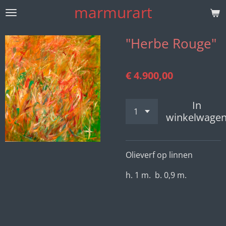
marmurart
Ga
direct
naar
"Herbe Rouge"
de
hoofdinhoud
€ 4.900,00
In
winkelwage
Olieverf op linnen
h. 1 m. b. 0,9 m.